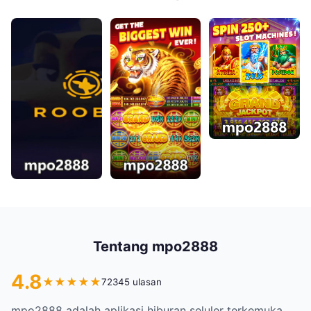
Tentang mpo2888
4.8
★
★
★
★
★
72345 ulasan
mpo2888 adalah aplikasi hiburan seluler terkemuka