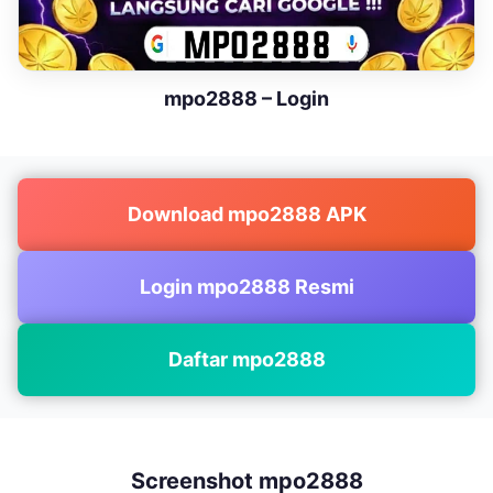
mpo2888 – Login
Download mpo2888 APK
Login mpo2888 Resmi
Daftar mpo2888
Screenshot mpo2888