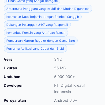
Pilihan Game yang Sangat Beragam
Antarmuka Pengguna yang Intuitif dan Mudah Digunakan
Keamanan Data Terjamin dengan Enkripsi Canggih
Dukungan Pelanggan 24/7 yang Responsif
Komunitas Pemain yang Aktif dan Ramah
Pembaruan Konten Reguler dengan Game Baru
Performa Aplikasi yang Cepat dan Stabil
Versi
3.1.2
Ukuran
55 MB
Unduhan
5,000,000+
Developer
PT. Digital Kreatif
Indonesia
Persyaratan
Android 6.0+