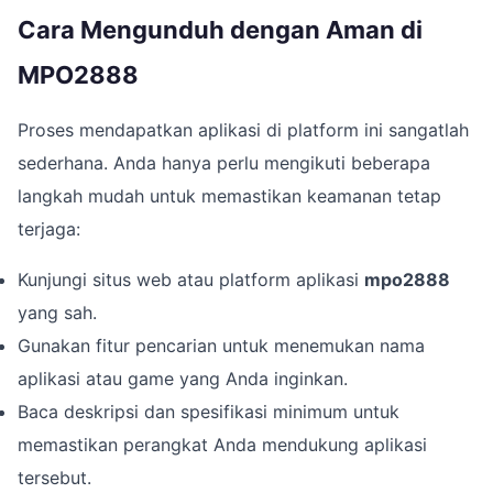
Cara Mengunduh dengan Aman di
MPO2888
Proses mendapatkan aplikasi di platform ini sangatlah
sederhana. Anda hanya perlu mengikuti beberapa
langkah mudah untuk memastikan keamanan tetap
terjaga:
Kunjungi situs web atau platform aplikasi
mpo2888
yang sah.
Gunakan fitur pencarian untuk menemukan nama
aplikasi atau game yang Anda inginkan.
Baca deskripsi dan spesifikasi minimum untuk
memastikan perangkat Anda mendukung aplikasi
tersebut.