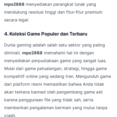
mpo2888
menyediakan perangkat lunak yang
mendukung resolusi tinggi dan fitur-fitur premium
secara legal.
4. Koleksi Game Populer dan Terbaru
Dunia gaming adalah salah satu sektor yang paling
diminati.
mpo2888
memahami hal ini dengan
menyediakan perpustakaan game yang sangat luas.
Mulai dari game petualangan, strategi, hingga game
kompetitif online yang sedang tren. Mengunduh game
dari platform resmi memastikan bahwa Anda tidak
akan terkena banned oleh pengembang game asli
karena penggunaan file yang tidak sah, serta
memberikan pengalaman bermain yang mulus tanpa
crash.