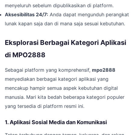
menyeluruh sebelum dipublikasikan di platform.
Aksesibilitas 24/7:
Anda dapat mengunduh perangkat
lunak kapan saja dan di mana saja sesuai kebutuhan.
Eksplorasi Berbagai Kategori Aplikasi
di MPO2888
Sebagai platform yang komprehensif,
mpo2888
menyediakan berbagai kategori aplikasi yang
mencakup hampir semua aspek kebutuhan digital
manusia. Mari kita bedah beberapa kategori populer
yang tersedia di platform resmi ini.
1. Aplikasi Sosial Media dan Komunikasi