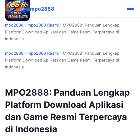
mpo2888
mpo2888
›
mpo2888 Resmi
›
MPO2888: Panduan Lengkap
Platform Download Aplikasi dan Game Resmi Terpercaya di
Indonesia
mpo2888
›
mpo2888 Resmi
›
MPO2888: Panduan Lengkap
Platform Download Aplikasi dan Game Resmi Terpercaya di
Indonesia
MPO2888: Panduan Lengkap
Platform Download Aplikasi
dan Game Resmi Terpercaya
di Indonesia