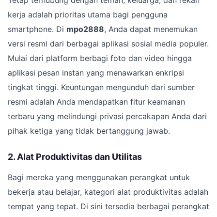
Tetap terhubung dengan teman, keluarga, dan rekan
kerja adalah prioritas utama bagi pengguna
smartphone. Di
mpo2888
, Anda dapat menemukan
versi resmi dari berbagai aplikasi sosial media populer.
Mulai dari platform berbagi foto dan video hingga
aplikasi pesan instan yang menawarkan enkripsi
tingkat tinggi. Keuntungan mengunduh dari sumber
resmi adalah Anda mendapatkan fitur keamanan
terbaru yang melindungi privasi percakapan Anda dari
pihak ketiga yang tidak bertanggung jawab.
2. Alat Produktivitas dan Utilitas
Bagi mereka yang menggunakan perangkat untuk
bekerja atau belajar, kategori alat produktivitas adalah
tempat yang tepat. Di sini tersedia berbagai perangkat