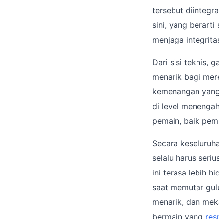
tersebut diintegr
sini, yang berart
menjaga integrit
Dari sisi teknis, 
menarik bagi mer
kemenangan yang
di level menenga
pemain, baik pem
Secara keseluruh
selalu harus ser
ini terasa lebih 
saat memutar gul
menarik, dan mek
bermain yang
re