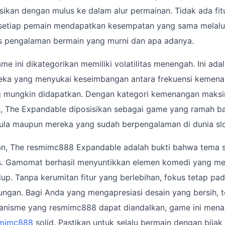
asikan dengan mulus ke dalam alur permainan. Tidak ada fit
i setiap pemain mendapatkan kesempatan yang sama melalui
as pengalaman bermain yang murni dan apa adanya.
game ini dikategorikan memiliki volatilitas menengah. Ini ada
eka yang menyukai keseimbangan antara frekuensi kemenan
 mungkin didapatkan. Dengan kategori kemenangan maksi
h, The Expandable diposisikan sebagai game yang ramah ba
ula maupun mereka yang sudah berpengalaman di dunia slot
an, The resmimc888 Expandable adalah bukti bahwa tema s
ius. Gamomat berhasil menyuntikkan elemen komedi yang 
hidup. Tanpa kerumitan fitur yang berlebihan, fokus tetap p
ungan. Bagi Anda yang mengapresiasi desain yang bersih, 
anisme yang resmimc888 dapat diandalkan, game ini mena
smimc888
solid. Pastikan untuk selalu bermain dengan bija