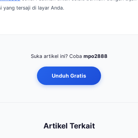
 yang tersaji di layar Anda.
Suka artikel ini? Coba
mpo2888
Unduh Gratis
Artikel Terkait