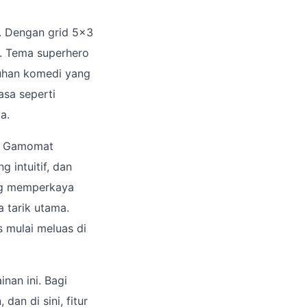
. Dengan grid 5×3
n. Tema superhero
tuhan komedi yang
asa seperti
a.
l. Gamomat
intuitif, dan
ang memperkaya
 tarik utama.
s mulai meluas di
inan ini. Bagi
an di sini, fitur