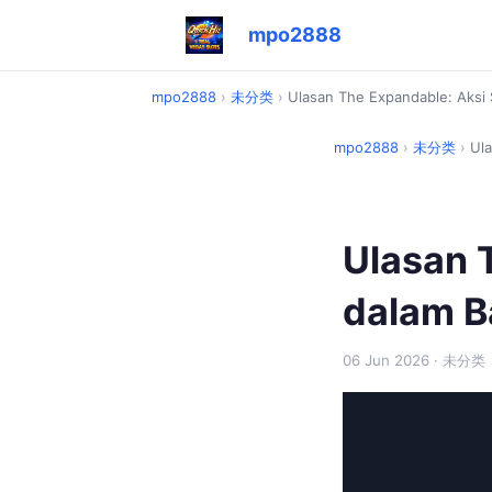
mpo2888
mpo2888
›
未分类
›
Ulasan The Expandable: Aksi
mpo2888
›
未分类
›
Ul
Ulasan 
dalam B
06 Jun 2026
· 未分类