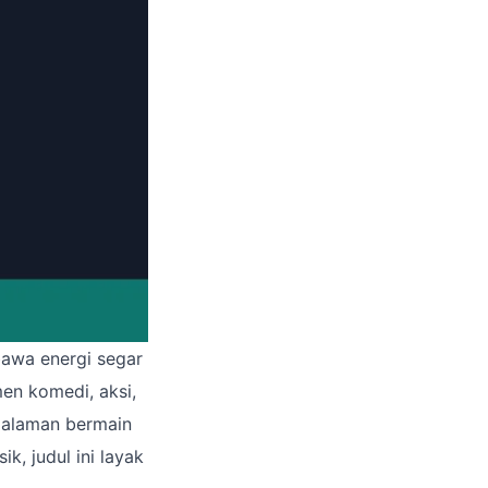
awa energi segar
n komedi, aksi,
galaman bermain
, judul ini layak