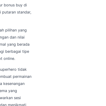
ur bonus buy di
 putaran standar,
lah pilihan yang
gan dan nilai
mal yang berada
gi berbagai tipe
 online.
uperhero tidak
membuat permainan
ada kesenangan
tema yang
warkan sesi
k dan menikmati