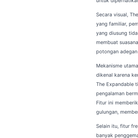
untuk diperhatika
Secara visual, T
yang familiar, p
yang diusung tid
membuat suasana 
potongan adegan d
Mekanisme utama 
dikenal karena k
The Expandable ti
pengalaman berma
Fitur ini memberi
gulungan, memberi
Selain itu, fitur 
banyak penggemar 