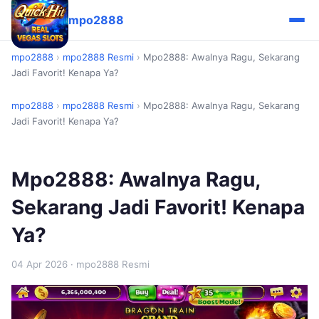
mpo2888
mpo2888
›
mpo2888 Resmi
›
Mpo2888: Awalnya Ragu, Sekarang
Jadi Favorit! Kenapa Ya?
mpo2888
›
mpo2888 Resmi
›
Mpo2888: Awalnya Ragu, Sekarang
Jadi Favorit! Kenapa Ya?
Mpo2888: Awalnya Ragu,
Sekarang Jadi Favorit! Kenapa
Ya?
04 Apr 2026
· mpo2888 Resmi