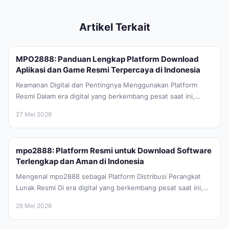
Artikel Terkait
MPO2888: Panduan Lengkap Platform Download
Aplikasi dan Game Resmi Terpercaya di Indonesia
Keamanan Digital dan Pentingnya Menggunakan Platform
Resmi Dalam era digital yang berkembang pesat saat ini,
kebutuhan akan perangkat lunak, aplikasi...
27 Mei 2026
mpo2888: Platform Resmi untuk Download Software
Terlengkap dan Aman di Indonesia
Mengenal mpo2888 sebagai Platform Distribusi Perangkat
Lunak Resmi Di era digital yang berkembang pesat saat ini,
kebutuhan akan perangkat lunak...
26 Mei 2026