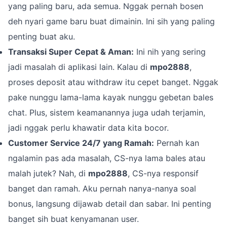
yang paling baru, ada semua. Nggak pernah bosen
deh nyari game baru buat dimainin. Ini sih yang paling
penting buat aku.
Transaksi Super Cepat & Aman:
Ini nih yang sering
jadi masalah di aplikasi lain. Kalau di
mpo2888
,
proses deposit atau withdraw itu cepet banget. Nggak
pake nunggu lama-lama kayak nunggu gebetan bales
chat. Plus, sistem keamanannya juga udah terjamin,
jadi nggak perlu khawatir data kita bocor.
Customer Service 24/7 yang Ramah:
Pernah kan
ngalamin pas ada masalah, CS-nya lama bales atau
malah jutek? Nah, di
mpo2888
, CS-nya responsif
banget dan ramah. Aku pernah nanya-nanya soal
bonus, langsung dijawab detail dan sabar. Ini penting
banget sih buat kenyamanan user.