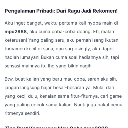
Pengalaman Pribadi: Dari Ragu Jadi Rekomen!
Aku inget banget, waktu pertama kali nyoba main di
mpo2888
, aku cuma coba-coba doang. Eh, malah
keterusan! Yang paling seru, aku pernah iseng ikutan
turnamen kecil di sana, dan surprisingly, aku dapet
hadiah lumayan! Bukan cuma soal hadiahnya sih, tapi
sensasi mainnya itu lho yang bikin nagih.
Btw, buat kalian yang baru mau coba, saran aku sih,
jangan langsung hajar besar-besaran ya. Mulai dari
yang kecil dulu, kenalan sama fitur-fiturnya, cari game
yang paling cocok sama kalian. Nanti juga bakal nemu
ritmenya sendiri.