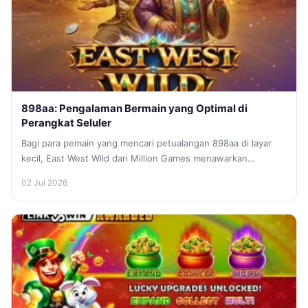
898aa: Pengalaman Bermain yang Optimal di
Perangkat Seluler
Bagi para pemain yang mencari petualangan 898aa di layar
kecil, East West Wild dari Million Games menawarkan
pengalaman bermain yang...
02 Jul 2026