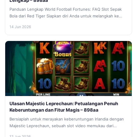
Lengkap – 898aa
Panduan Lengkap World Football Fortunes: FAQ Slot Sepak
Bola dari Red Tiger Siapkan diri Anda untuk melangkah ke
lapangan hijau...
14 Jun 2026
Ulasan Majestic Leprechaun: Petualangan Penuh
Keberuntungan dan Fitur Magis – 898aa
Bersiaplah untuk merayakan keberuntungan Irlandia dengan
Majestic Leprechaun, sebuah slot video memukau dari
Spinomenal yang membawa suasana perayaan St. Patrick’s...
12 Jun 2026