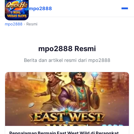
mpo2888
mpo2888
›
Resmi
mpo2888 Resmi
Berita dan artikel resmi dari mpo2888
Pengalaman Bermain East West Wild di Perangkat