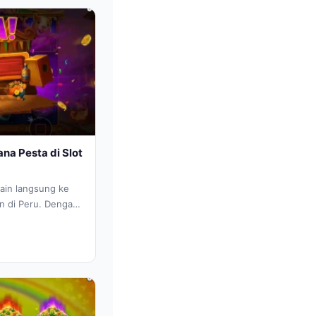
na Pesta di Slot
in langsung ke
n di Peru. Dengan
t senja...