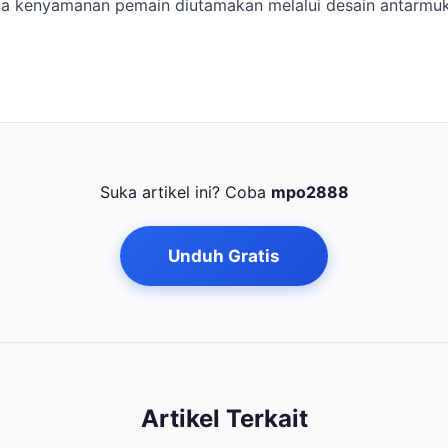
a kenyamanan pemain diutamakan melalui desain antarmuk
Suka artikel ini? Coba
mpo2888
Unduh Gratis
Artikel Terkait