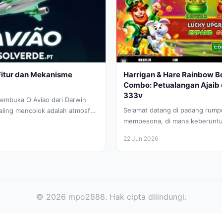
Fitur dan Mekanisme
Harrigan & Hare Rainbow 
Combo: Petualangan Ajaib d
333v
membuka O Aviao dari Darwin
Selamat datang di padang rumpu
aling mencolok adalah atmosfer
mempesona, di mana keberunt
ih dan fokus....
sekadar mitos, melainkan petu
22 Jun 2026
menanti di 333v...
© 2026 mpo2888. Hak cipta dilindungi.