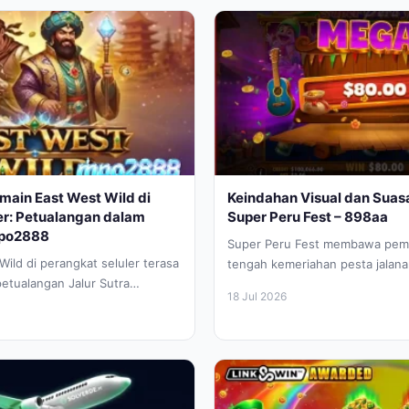
ain East West Wild di
Keindahan Visual dan Suasa
er: Petualangan dalam
Super Peru Fest – 898aa
po2888
Super Peru Fest membawa pema
ild di perangkat seluler terasa
tengah kemeriahan pesta jalana
etualangan Jalur Sutra
latar belakang alun-alun kota saa
18 Jul 2026
ke dalam saku Anda.