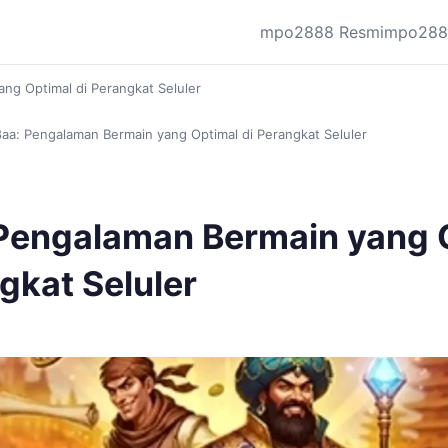
mpo2888 Resmi
mpo288
ng Optimal di Perangkat Seluler
aa: Pengalaman Bermain yang Optimal di Perangkat Seluler
Pengalaman Bermain yang 
gkat Seluler